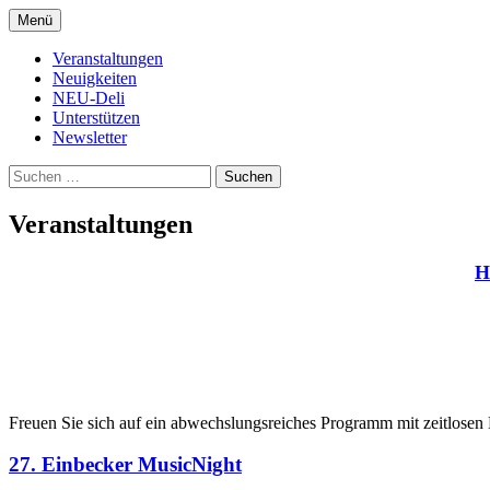
Zum
Menü
Inhalt
Kultur- und Arthousekino
NeuDeli Einbeck
springen
Veranstaltungen
Neuigkeiten
NEU-Deli
Unterstützen
Newsletter
Suchen
nach:
Veranstaltungen
H
Freuen Sie sich auf ein abwechslungsreiches Programm mit zeitlos
27. Einbecker MusicNight