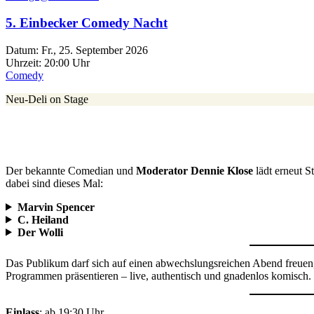
5. Einbecker Comedy Nacht
Datum:
Fr., 25. September 2026
Uhrzeit:
20:00 Uhr
Comedy
Neu-Deli on Stage
Der bekannte Comedian und
Moderator Dennie Klose
lädt erneut S
dabei sind dieses Mal:
Marvin Spencer
C. Heiland
Der Wolli
Das Publikum darf sich auf einen abwechslungsreichen Abend freuen, 
Programmen präsentieren – live, authentisch und gnadenlos komisch.
Einlass
: ab 19:30 Uhr