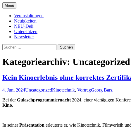
Zum
Menü
Inhalt
Kultur- und Arthousekino
NeuDeli Einbeck
springen
Veranstaltungen
Neuigkeiten
NEU-Deli
Unterstützen
Newsletter
Suchen
nach:
Kategoriearchiv: Uncategorized
Kein Kinoerlebnis ohne korrektes Zertif
4. Juni 2024
Uncategorized
Kinotechnik
,
Vortrag
Georg Barz
Bei der
Gulaschprogrammiernacht
2024, einer viertägigen Konfere
Kino
.
In seiner
Präsentation
erleuterte er, wie Kinotechnik, Filmverleih un