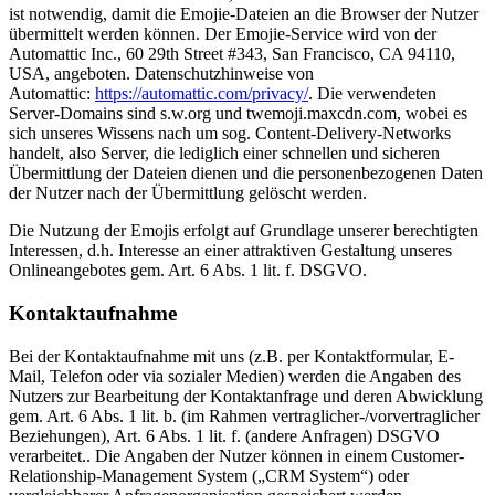
ist notwendig, damit die Emojie-Dateien an die Browser der Nutzer
übermittelt werden können. Der Emojie-Service wird von der
Automattic Inc., 60 29th Street #343, San Francisco, CA 94110,
USA, angeboten. Datenschutzhinweise von
Automattic:
https://automattic.com/privacy/
. Die verwendeten
Server-Domains sind s.w.org und twemoji.maxcdn.com, wobei es
sich unseres Wissens nach um sog. Content-Delivery-Networks
handelt, also Server, die lediglich einer schnellen und sicheren
Übermittlung der Dateien dienen und die personenbezogenen Daten
der Nutzer nach der Übermittlung gelöscht werden.
Die Nutzung der Emojis erfolgt auf Grundlage unserer berechtigten
Interessen, d.h. Interesse an einer attraktiven Gestaltung unseres
Onlineangebotes gem. Art. 6 Abs. 1 lit. f. DSGVO.
Kontaktaufnahme
Bei der Kontaktaufnahme mit uns (z.B. per Kontaktformular, E-
Mail, Telefon oder via sozialer Medien) werden die Angaben des
Nutzers zur Bearbeitung der Kontaktanfrage und deren Abwicklung
gem. Art. 6 Abs. 1 lit. b. (im Rahmen vertraglicher-/vorvertraglicher
Beziehungen), Art. 6 Abs. 1 lit. f. (andere Anfragen) DSGVO
verarbeitet.. Die Angaben der Nutzer können in einem Customer-
Relationship-Management System („CRM System“) oder