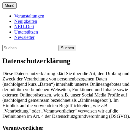
Zum
Menü
Inhalt
Kultur- und Arthousekino
NeuDeli Einbeck
springen
Veranstaltungen
Neuigkeiten
NEU-Deli
Unterstützen
Newsletter
Suchen
nach:
Datenschutzerklärung
Diese Datenschutzerklärung klärt Sie über die Art, den Umfang und
Zweck der Verarbeitung von personenbezogenen Daten
(nachfolgend kurz „Daten“) innerhalb unseres Onlineangebotes und
der mit ihm verbundenen Webseiten, Funktionen und Inhalte sowie
externen Onlinepräsenzen, wie z.B. unser Social Media Profile auf
(nachfolgend gemeinsam bezeichnet als „Onlineangebot“). Im
Hinblick auf die verwendeten Begrifflichkeiten, wie z.B.
„Verarbeitung“ oder „Verantwortlicher“ verweisen wir auf die
Definitionen im Art. 4 der Datenschutzgrundverordnung (DSGVO).
Verantwortlicher