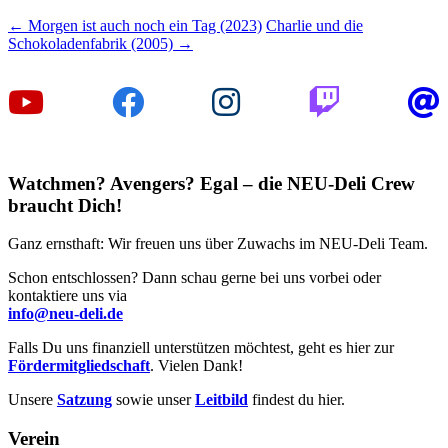
Beitragsnavigation
←
Morgen ist auch noch ein Tag (2023)
Charlie und die
Schokoladenfabrik (2005)
→
Watchmen? Avengers? Egal – die NEU-Deli Crew
braucht Dich!
Ganz ernsthaft: Wir freuen uns über Zuwachs im NEU-Deli Team.
Schon entschlossen? Dann schau gerne bei uns vorbei oder
kontaktiere uns via
info@neu-deli.de
Falls Du uns finanziell unterstützen möchtest, geht es hier zur
Fördermitgliedschaft
. Vielen Dank!
Unsere
Satzung
sowie unser
Leitbild
findest du hier.
Verein