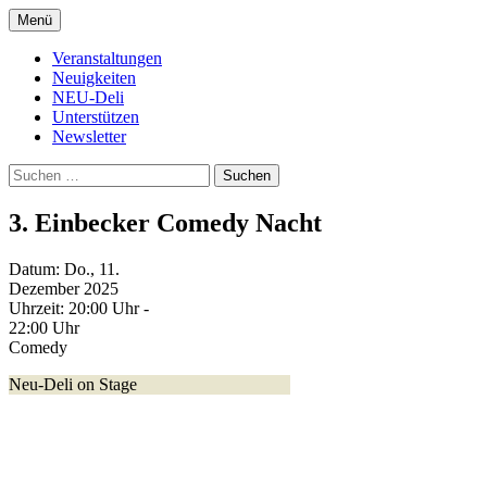
Zum
Menü
Inhalt
Kultur- und Arthousekino
NeuDeli Einbeck
springen
Veranstaltungen
Neuigkeiten
NEU-Deli
Unterstützen
Newsletter
Suchen
nach:
3. Einbecker Comedy Nacht
Datum:
Do., 11.
Dezember 2025
Uhrzeit:
20:00 Uhr -
22:00 Uhr
Comedy
Neu-Deli on Stage