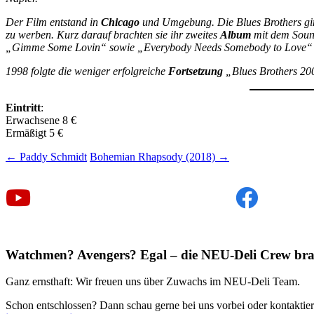
Der Film entstand in
Chicago
und Umgebung. Die Blues Brothers gin
zu werben. Kurz darauf brachten sie ihr zweites
Album
mit dem Soun
„Gimme Some Lovin“ sowie „Everybody Needs Somebody to Love“ 
1998 folgte die weniger erfolgreiche
Fortsetzung
„Blues Brothers 20
Eintritt
:
Erwachsene 8 €
Ermäßigt 5 €
Beitragsnavigation
←
Paddy Schmidt
Bohemian Rhapsody (2018)
→
Watchmen? Avengers? Egal – die NEU-Deli Crew bra
Ganz ernsthaft: Wir freuen uns über Zuwachs im NEU-Deli Team.
Schon entschlossen? Dann schau gerne bei uns vorbei oder kontaktier