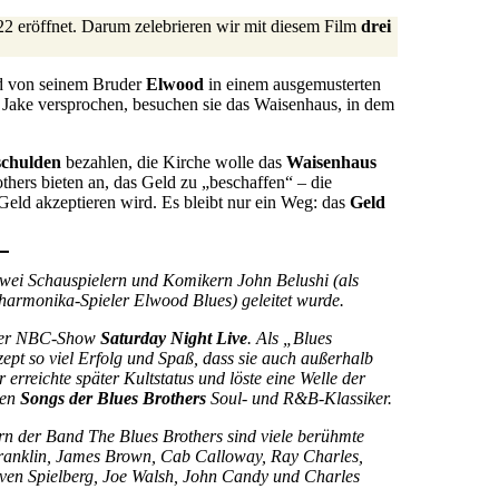
 eröffnet. Darum zelebrieren wir mit diesem Film
drei
ird von seinem Bruder
Elwood
in einem ausgemusterten
Jake versprochen, besuchen sie das Waisenhaus, in dem
schulden
bezahlen, die Kirche wolle das
Waisenhaus
thers bieten an, das Geld zu „beschaffen“ – die
 Geld akzeptieren wird. Es bleibt nur ein Weg: das
Geld
wei Schauspielern und Komikern John Belushi (als
armonika-Spieler Elwood Blues) geleitet wurde.
g der NBC-Show
Saturday Night Live
. Als „Blues
zept so viel Erfolg und Spaß, dass sie auch außerhalb
erreichte später Kultstatus und löste eine Welle der
ten
Songs der Blues Brothers
Soul- und R&B-Klassiker.
rn der Band The Blues Brothers sind viele berühmte
ranklin, James Brown, Cab Calloway, Ray Charles,
ven Spielberg, Joe Walsh, John Candy und Charles