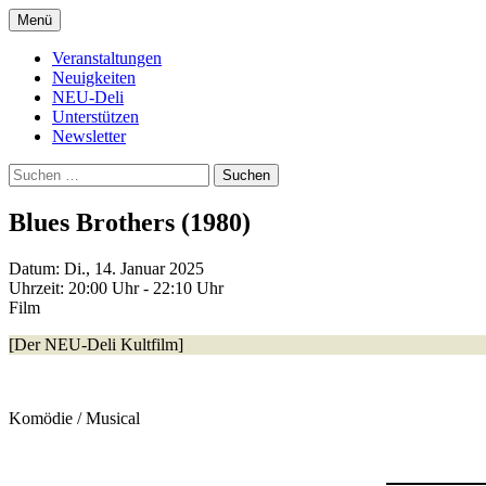
Zum
Menü
Inhalt
Kultur- und Arthousekino
NeuDeli Einbeck
springen
Veranstaltungen
Neuigkeiten
NEU-Deli
Unterstützen
Newsletter
Suchen
nach:
Blues Brothers (1980)
Datum:
Di., 14. Januar 2025
Uhrzeit:
20:00 Uhr - 22:10 Uhr
Film
[Der NEU-Deli Kultfilm]
Komödie / Musical