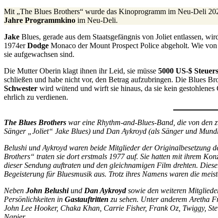
Mit „The Blues Brothers“ wurde das Kinoprogramm im Neu-Deli 2022
Jahre Programmkino
im Neu-Deli.
Jake
Blues, gerade aus dem Staatsgefängnis von Joliet entlassen, w
1974er
Dodge
Monaco der Mount Prospect Police abgeholt. Wie von 
sie aufgewachsen sind.
Die Mutter Oberin klagt ihnen ihr Leid, sie müsse
5000 US-$ Steuer
schließen und habe nicht vor, den Betrag aufzubringen. Die Blues Bro
Schwester
wird wütend und wirft sie hinaus, da sie kein gestohlenes
ehrlich zu verdienen.
The Blues Brothers
war eine Rhythm-and-Blues-Band, die von den z
Sänger „Joliet“ Jake Blues) und Dan Aykroyd (als Sänger und Mundh
Belushi und Aykroyd waren beide Mitglieder der Originalbesetzun
Brothers“ traten sie dort erstmals 1977 auf. Sie hatten mit ihrem Kon
dieser Sendung auftraten und den gleichnamigen Film drehten. Dieser 
Begeisterung für Bluesmusik aus. Trotz ihres Namens waren die meis
Neben
John Belushi
und
Dan Aykroyd
sowie den weiteren Mitgliede
Persönlichkeiten in
Gastauftritten
zu sehen. Unter anderem Aretha F
John Lee Hooker, Chaka Khan, Carrie Fisher, Frank Oz, Twiggy, Ste
Napier.