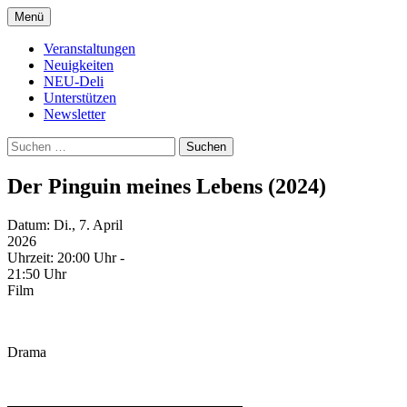
Zum
Menü
Inhalt
Kultur- und Arthousekino
NeuDeli Einbeck
springen
Veranstaltungen
Neuigkeiten
NEU-Deli
Unterstützen
Newsletter
Suchen
nach:
Der Pinguin meines Lebens (2024)
Datum:
Di., 7. April
2026
Uhrzeit:
20:00 Uhr -
21:50 Uhr
Film
Drama