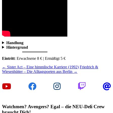
Handlung
Hintergrund
Eintritt
: Erwachsene 8 € | Ermäßigt 5 €
Beitragsnavigation
←
Sister Act – Eine himmlische Karriere (1992)
Friedrich &
Wiesenhütter – Die Alltagspoeten aus Berlin
→
Watchmen? Avengers? Egal – die NEU-Deli Crew
braucht Dich!