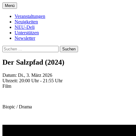
Zum
Menü
Inhalt
Kultur- und Arthousekino
NeuDeli Einbeck
springen
Veranstaltungen
Neuigkeiten
NEU-Deli
Unterstützen
Newsletter
Suchen
nach:
Der Salzpfad (2024)
Datum:
Di., 3. März 2026
Uhrzeit:
20:00 Uhr - 21:55 Uhr
Film
Biopic / Drama