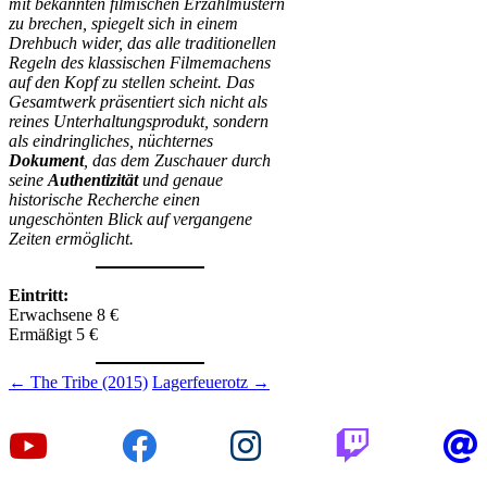
mit bekannten filmischen Erzählmustern
zu brechen, spiegelt sich in einem
Drehbuch wider, das alle traditionellen
Regeln des klassischen Filmemachens
auf den Kopf zu stellen scheint. Das
Gesamtwerk präsentiert sich nicht als
reines Unterhaltungsprodukt, sondern
als eindringliches, nüchternes
Dokument
, das dem Zuschauer durch
seine
Authentizität
und genaue
historische Recherche einen
ungeschönten Blick auf vergangene
Zeiten ermöglicht.
Eintritt:
Erwachsene 8 €
Ermäßigt 5 €
Beitragsnavigation
←
The Tribe (2015)
Lagerfeuerotz
→