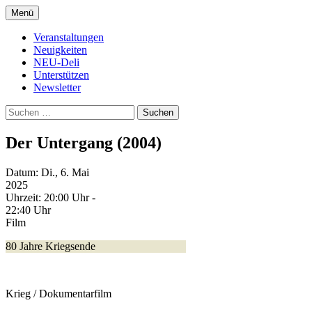
Zum
Menü
Inhalt
Kultur- und Arthousekino
NeuDeli Einbeck
springen
Veranstaltungen
Neuigkeiten
NEU-Deli
Unterstützen
Newsletter
Suchen
nach:
Der Untergang (2004)
Datum:
Di., 6. Mai
2025
Uhrzeit:
20:00 Uhr -
22:40 Uhr
Film
80 Jahre Kriegsende
Krieg / Dokumentarfilm