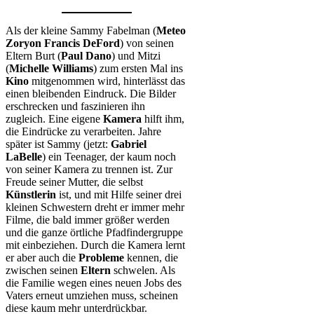
Als der kleine Sammy Fabelman (
Meteo
Zoryon Francis DeFord
) von seinen
Eltern Burt (
Paul Dano
) und Mitzi
(
Michelle Williams
) zum ersten Mal ins
Kino
mitgenommen wird, hinterlässt das
einen bleibenden Eindruck. Die Bilder
erschrecken und faszinieren ihn
zugleich. Eine eigene
Kamera
hilft ihm,
die Eindrücke zu verarbeiten. Jahre
später ist Sammy (jetzt:
Gabriel
LaBelle
) ein Teenager, der kaum noch
von seiner Kamera zu trennen ist. Zur
Freude seiner Mutter, die selbst
Künstlerin
ist, und mit Hilfe seiner drei
kleinen Schwestern dreht er immer mehr
Filme, die bald immer größer werden
und die ganze örtliche Pfadfindergruppe
mit einbeziehen. Durch die Kamera lernt
er aber auch die
Probleme
kennen, die
zwischen seinen
Eltern
schwelen. Als
die Familie wegen eines neuen Jobs des
Vaters erneut umziehen muss, scheinen
diese kaum mehr unterdrückbar.