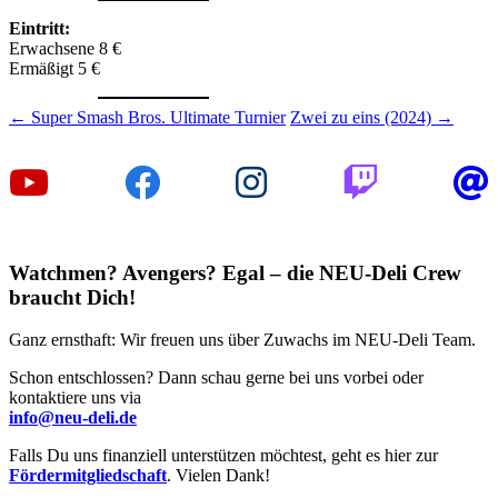
Eintritt:
Erwachsene 8 €
Ermäßigt 5 €
Beitragsnavigation
←
Super Smash Bros. Ultimate Turnier
Zwei zu eins (2024)
→
Watchmen? Avengers? Egal – die NEU-Deli Crew
braucht Dich!
Ganz ernsthaft: Wir freuen uns über Zuwachs im NEU-Deli Team.
Schon entschlossen? Dann schau gerne bei uns vorbei oder
kontaktiere uns via
info@neu-deli.de
Falls Du uns finanziell unterstützen möchtest, geht es hier zur
Fördermitgliedschaft
. Vielen Dank!