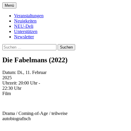
Zum
Menü
Inhalt
Kultur- und Arthousekino
NeuDeli Einbeck
springen
Veranstaltungen
Neuigkeiten
NEU-Deli
Unterstützen
Newsletter
Suchen
nach:
Die Fabelmans (2022)
Datum:
Di., 11. Februar
2025
Uhrzeit:
20:00 Uhr -
22:30 Uhr
Film
Drama / Coming-of-Age / teilweise
autobiografisch