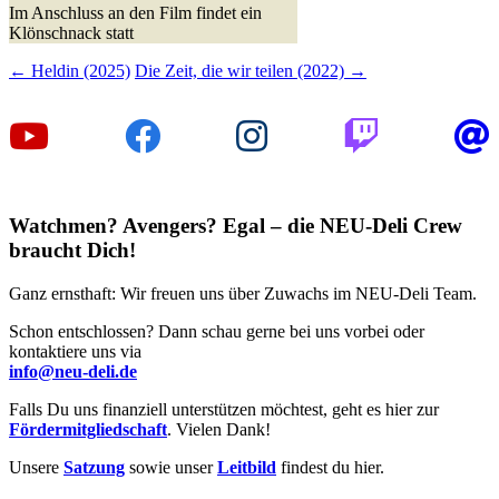
Im Anschluss an den Film findet ein
Klönschnack statt
Beitragsnavigation
←
Heldin (2025)
Die Zeit, die wir teilen (2022)
→
Watchmen? Avengers? Egal – die NEU-Deli Crew
braucht Dich!
Ganz ernsthaft: Wir freuen uns über Zuwachs im NEU-Deli Team.
Schon entschlossen? Dann schau gerne bei uns vorbei oder
kontaktiere uns via
info@neu-deli.de
Falls Du uns finanziell unterstützen möchtest, geht es hier zur
Fördermitgliedschaft
. Vielen Dank!
Unsere
Satzung
sowie unser
Leitbild
findest du hier.