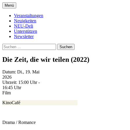
Zum
Menü
Inhalt
Kultur- und Arthousekino
NeuDeli Einbeck
springen
Veranstaltungen
Neuigkeiten
NEU-Deli
Unterstützen
Newsletter
Suchen
nach:
Die Zeit, die wir teilen (2022)
Datum:
Di., 19. Mai
2026
Uhrzeit:
15:00 Uhr -
16:45 Uhr
Film
KinoCafé
Drama / Romance