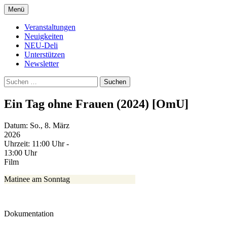
Zum
Menü
Inhalt
Kultur- und Arthousekino
NeuDeli Einbeck
springen
Veranstaltungen
Neuigkeiten
NEU-Deli
Unterstützen
Newsletter
Suchen
nach:
Ein Tag ohne Frauen (2024) [OmU]
Datum:
So., 8. März
2026
Uhrzeit:
11:00 Uhr -
13:00 Uhr
Film
Matinee am Sonntag
Dokumentation