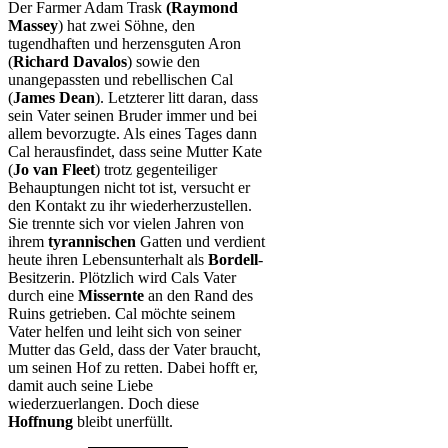
Der Farmer Adam Trask
(Raymond
Massey
) hat zwei Söhne, den
tugendhaften und herzensguten Aron
(
Richard Davalos
) sowie den
unangepassten und rebellischen Cal
(
James Dean
). Letzterer litt daran, dass
sein Vater seinen Bruder immer und bei
allem bevorzugte. Als eines Tages dann
Cal herausfindet, dass seine Mutter Kate
(
Jo van Fleet
) trotz gegenteiliger
Behauptungen nicht tot ist, versucht er
den Kontakt zu ihr wiederherzustellen.
Sie trennte sich vor vielen Jahren von
ihrem
tyrannischen
Gatten und verdient
heute ihren Lebensunterhalt als
Bordell
-
Besitzerin. Plötzlich wird Cals Vater
durch eine
Missernte
an den Rand des
Ruins getrieben. Cal möchte seinem
Vater helfen und leiht sich von seiner
Mutter das Geld, dass der Vater braucht,
um seinen Hof zu retten. Dabei hofft er,
damit auch seine Liebe
wiederzuerlangen. Doch diese
Hoffnung
bleibt unerfüllt.