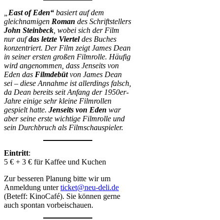
„
East of Eden“
basiert auf dem
gleichnamigen
Roman
des Schriftstellers
John Steinbeck
, wobei sich der Film
nur auf
das letzte Viertel
des Buches
konzentriert. Der Film zeigt James Dean
in seiner ersten großen Filmrolle. Häufig
wird angenommen, dass Jenseits von
Eden das
Filmdebüt
von James Dean
sei – diese Annahme ist allerdings falsch,
da Dean bereits seit Anfang der 1950er-
Jahre einige sehr kleine Filmrollen
gespielt hatte.
Jenseits von Eden
war
aber seine erste wichtige Filmrolle und
sein Durchbruch als Filmschauspieler.
Eintritt
:
5 € + 3 € für Kaffee und Kuchen
Zur besseren Planung bitte wir um
Anmeldung unter
ticket@neu-deli.de
(Beteff: KinoCafé). Sie können gerne
auch spontan vorbeischauen.