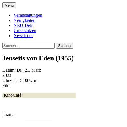
Zum
Menü
Inhalt
Kultur- und Arthousekino
NeuDeli Einbeck
springen
Veranstaltungen
Neuigkeiten
NEU-Deli
Unterstützen
Newsletter
Suchen
nach:
Jenseits von Eden (1955)
Datum:
Di., 21. März
2023
Uhrzeit:
15:00 Uhr
Film
[KinoCafé]
Drama