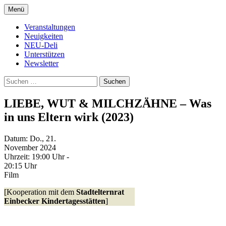
Zum
Menü
Inhalt
Kultur- und Arthousekino
NeuDeli Einbeck
springen
Veranstaltungen
Neuigkeiten
NEU-Deli
Unterstützen
Newsletter
Suchen
nach:
LIEBE, WUT & MILCHZÄHNE – Was
in uns Eltern wirk (2023)
Datum:
Do., 21.
November 2024
Uhrzeit:
19:00 Uhr -
20:15 Uhr
Film
[Kooperation mit dem
Stadtelternrat
Einbecker Kindertagesstätten
]