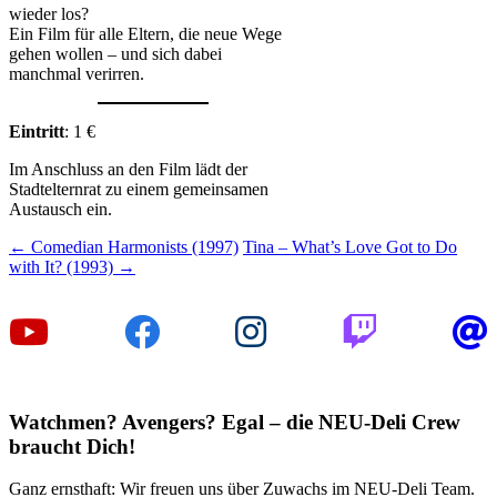
wieder los?
Ein Film für alle Eltern, die neue Wege
gehen wollen – und sich dabei
manchmal verirren.
Eintritt
: 1 €
Im Anschluss an den Film lädt der
Stadtelternrat zu einem gemeinsamen
Austausch ein.
Beitragsnavigation
←
Comedian Harmonists (1997)
Tina – What’s Love Got to Do
with It? (1993)
→
Watchmen? Avengers? Egal – die NEU-Deli Crew
braucht Dich!
Ganz ernsthaft: Wir freuen uns über Zuwachs im NEU-Deli Team.