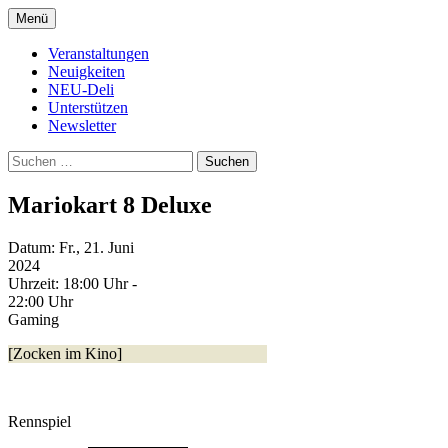
Zum
Menü
Inhalt
Kultur- und Arthousekino
NeuDeli Einbeck
springen
Veranstaltungen
Neuigkeiten
NEU-Deli
Unterstützen
Newsletter
Suchen
nach:
Mariokart 8 Deluxe
Datum:
Fr., 21. Juni
2024
Uhrzeit:
18:00 Uhr -
22:00 Uhr
Gaming
[Zocken im Kino]
Rennspiel