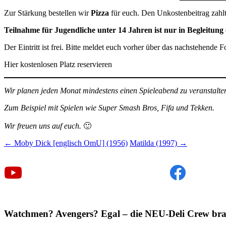
Zur Stärkung bestellen wir
Pizza
für euch. Den Unkostenbeitrag zahlt 
Teilnahme für Jugendliche unter 14 Jahren ist nur in Begleitung 
Der Eintritt ist frei. Bitte meldet euch vorher über das nachstehende
Hier kostenlosen Platz reservieren
Wir planen jeden Monat mindestens einen Spieleabend zu veranstalte
Zum Beispiel mit Spielen wie Super Smash Bros, Fifa und Tekken.
Wir freuen uns auf euch.
🙂
Beitragsnavigation
←
Moby Dick [englisch OmU] (1956)
Matilda (1997)
→
Watchmen? Avengers? Egal – die NEU-Deli Crew bra