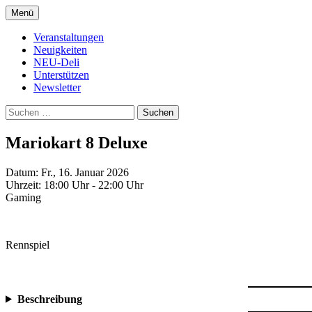
Zum
Menü
Inhalt
Kultur- und Arthousekino
NeuDeli Einbeck
springen
Veranstaltungen
Neuigkeiten
NEU-Deli
Unterstützen
Newsletter
Suchen
nach:
Mariokart 8 Deluxe
Datum:
Fr., 16. Januar 2026
Uhrzeit:
18:00 Uhr - 22:00 Uhr
Gaming
Rennspiel
Beschreibung