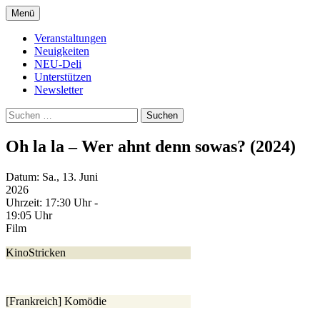
Zum
Menü
Inhalt
Kultur- und Arthousekino
NeuDeli Einbeck
springen
Veranstaltungen
Neuigkeiten
NEU-Deli
Unterstützen
Newsletter
Suchen
nach:
Oh la la – Wer ahnt denn sowas? (2024)
Datum:
Sa., 13. Juni
2026
Uhrzeit:
17:30 Uhr -
19:05 Uhr
Film
KinoStricken
[Frankreich] Komödie