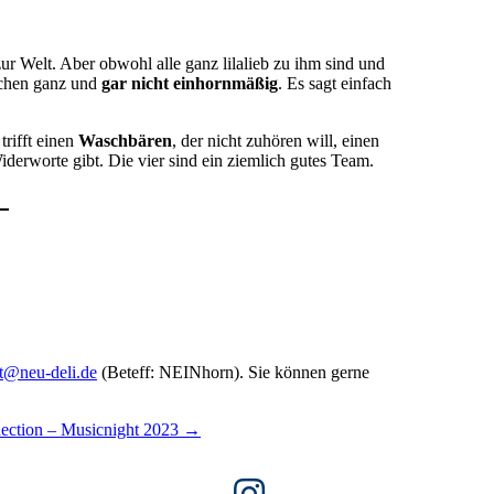
zur Welt. Aber obwohl alle ganz lilalieb zu ihm sind und
erchen ganz und
gar nicht einhornmäßig
. Es sagt einfach
rifft einen
Waschbären
, der nicht zuhören will, einen
iderworte gibt. Die vier sind ein ziemlich gutes Team.
et@neu-deli.de
(Beteff: NEINhorn). Sie können gerne
ection – Musicnight 2023
→