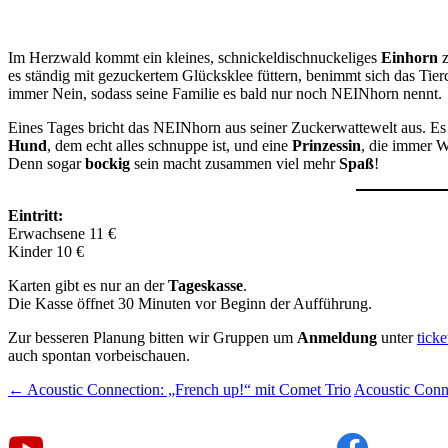
Im Herzwald kommt ein kleines, schnickeldischnuckeliges
Einhorn
es ständig mit gezuckertem Glücksklee füttern, benimmt sich das Ti
immer Nein, sodass seine Familie es bald nur noch NEINhorn nennt.
Eines Tages bricht das NEINhorn aus seiner Zuckerwattewelt aus. Es t
Hund
, dem echt alles schnuppe ist, und eine
Prinzessin
, die immer W
Denn sogar
bockig
sein macht zusammen viel mehr
Spaß
!
Eintritt:
Erwachsene 11 €
Kinder 10 €
Karten gibt es nur an der
Tageskasse
.
Die Kasse öffnet 30 Minuten vor Beginn der Aufführung.
Zur besseren Planung bitten wir Gruppen um
Anmeldung
unter
tick
auch spontan vorbeischauen.
Beitragsnavigation
←
Acoustic Connection: „French up!“ mit Comet Trio
Acoustic Conn