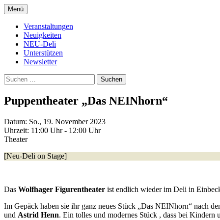
Zum
Menü
Inhalt
Kultur- und Arthousekino
NeuDeli Einbeck
springen
Veranstaltungen
Neuigkeiten
NEU-Deli
Unterstützen
Newsletter
Suchen
nach:
Puppentheater „Das NEINhorn“
Datum:
So., 19. November 2023
Uhrzeit:
11:00 Uhr - 12:00 Uhr
Theater
[Neu-Deli on Stage]
Das
Wolfhager Figurentheater
ist endlich wieder im Deli in Einbec
Im Gepäck haben sie ihr ganz neues Stück „Das NEINhorn“ nach d
und
Astrid Henn
. Ein tolles und modernes Stück , dass bei Kindern u