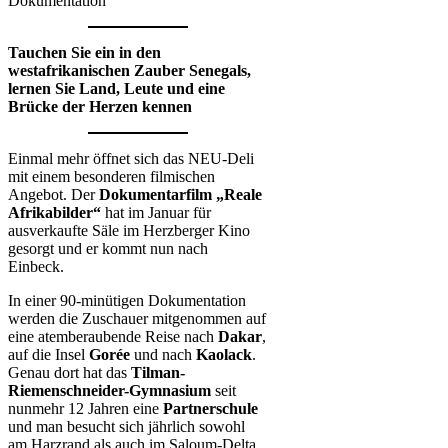
Dokumentation
Tauchen Sie ein in den
westafrikanischen Zauber Senegals,
lernen Sie Land, Leute und eine
Brücke der Herzen kennen
Einmal mehr öffnet sich das NEU-Deli
mit einem besonderen filmischen
Angebot. Der
Dokumentarfilm „Reale
Afrikabilder“
hat im Januar für
ausverkaufte Säle im Herzberger Kino
gesorgt und er kommt nun nach
Einbeck.
In einer 90-minütigen Dokumentation
werden die Zuschauer mitgenommen auf
eine atemberaubende Reise nach
Dakar
,
auf die Insel
Gorée
und nach
Kaolack
.
Genau dort hat das
Tilman-
Riemenschneider-Gymnasium
seit
nunmehr 12 Jahren eine
Partnerschule
und man besucht sich jährlich sowohl
am Harzrand als auch im Saloum-Delta,