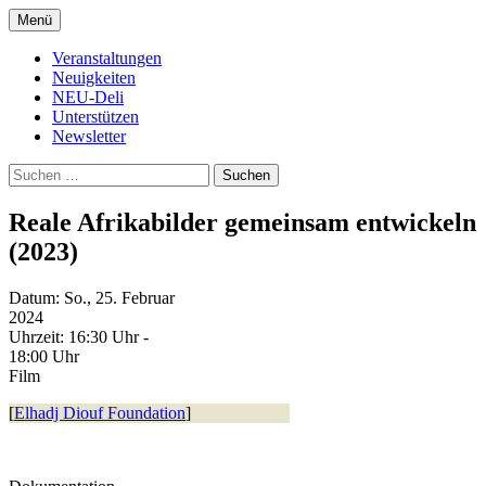
Zum
Menü
Inhalt
Kultur- und Arthousekino
NeuDeli Einbeck
springen
Veranstaltungen
Neuigkeiten
NEU-Deli
Unterstützen
Newsletter
Suchen
nach:
Reale Afrikabilder gemeinsam entwickeln
(2023)
Datum:
So., 25. Februar
2024
Uhrzeit:
16:30 Uhr -
18:00 Uhr
Film
[
Elhadj Diouf Foundation
]