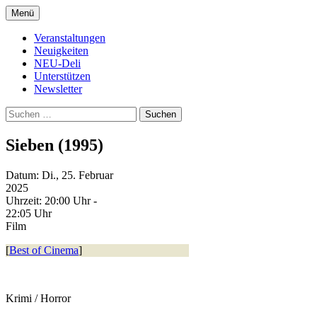
Zum
Menü
Inhalt
Kultur- und Arthousekino
NeuDeli Einbeck
springen
Veranstaltungen
Neuigkeiten
NEU-Deli
Unterstützen
Newsletter
Suchen
nach:
Sieben (1995)
Datum:
Di., 25. Februar
2025
Uhrzeit:
20:00 Uhr -
22:05 Uhr
Film
[
Best of Cinema
]
Krimi / Horror