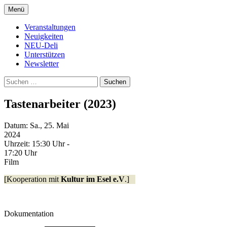
Zum
Menü
Inhalt
Kultur- und Arthousekino
NeuDeli Einbeck
springen
Veranstaltungen
Neuigkeiten
NEU-Deli
Unterstützen
Newsletter
Suchen
nach:
Tastenarbeiter (2023)
Datum:
Sa., 25. Mai
2024
Uhrzeit:
15:30 Uhr -
17:20 Uhr
Film
[Kooperation mit
Kultur im Esel e.V
.]
Dokumentation