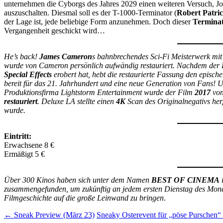
unternehmen die Cyborgs des Jahres 2029 einen weiteren Versuch, Jo
auszuschalten. Diesmal soll es der T-1000-Terminator (
Robert Patri
der Lage ist, jede beliebige Form anzunehmen. Doch dieser
Termina
Vergangenheit geschickt wird…
He’s back!
James Cameron
s bahnbrechendes Sci-Fi Meisterwerk mi
wurde von Cameron persönlich aufwändig restauriert. Nachdem der
Special Effects
erobert hat, hebt die restaurierte Fassung den episch
bereit für das 21. Jahrhundert und eine neue Generation von Fans! 
Produktionsfirma Lightstorm Entertainment wurde der Film
2017
von
restauriert
. Deluxe LA stellte einen
4K
Scan des Originalnegativs her,
wurde.
Eintritt:
Erwachsene 8 €
Ermäßigt 5 €
Über 300 Kinos haben sich unter dem Namen
BEST OF CINEMA
zusammengefunden, um zukünftig an jedem ersten Dienstag des Monat
Filmgeschichte auf die große Leinwand zu bringen
.
Beitragsnavigation
←
Sneak Preview (März 23)
Sneaky Osterevent für „pöse Purschen“