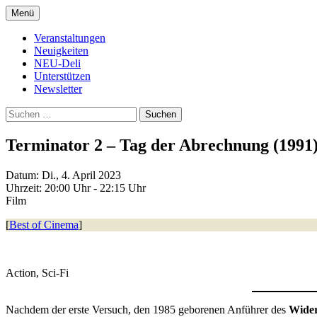
Zum
Menü
Inhalt
Kultur- und Arthousekino
NeuDeli Einbeck
springen
Veranstaltungen
Neuigkeiten
NEU-Deli
Unterstützen
Newsletter
Suchen
nach:
Terminator 2 – Tag der Abrechnung (1991
Datum:
Di., 4. April 2023
Uhrzeit:
20:00 Uhr - 22:15 Uhr
Film
[
Best of Cinema
]
Action, Sci-Fi
Nachdem der erste Versuch, den 1985 geborenen Anführer des
Wide