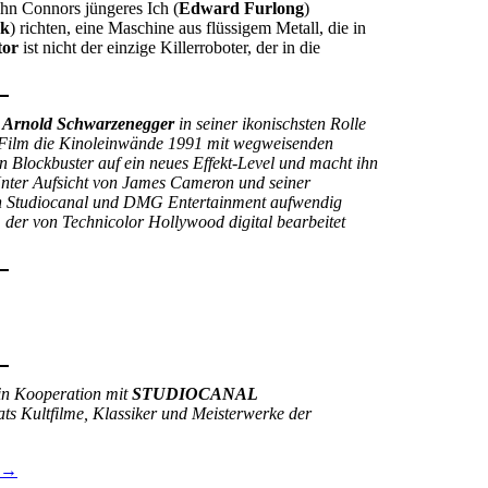
hn Connors jüngeres Ich (
Edward Furlong
)
ck
) richten, eine Maschine aus flüssigem Metall, die in
tor
ist nicht der einzige Killerroboter, der in die
t
Arnold Schwarzenegger
in seiner ikonischsten Rolle
 Film die Kinoleinwände 1991 mit wegweisenden
en Blockbuster auf ein neues Effekt-Level und macht ihn
Unter Aufsicht von James Cameron und seiner
 Studiocanal und DMG Entertainment aufwendig
 der von Technicolor Hollywood digital bearbeitet
in Kooperation mit
STUDIOCANAL
s Kultfilme, Klassiker und Meisterwerke der
→