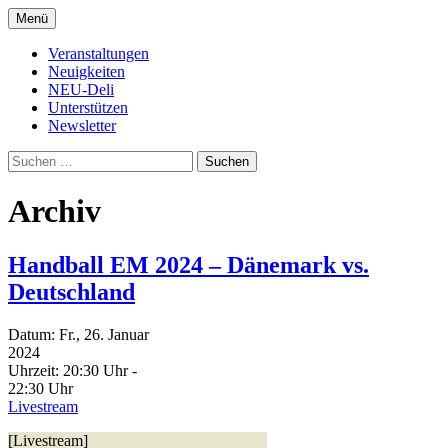
Zum
Menü
Inhalt
Kultur- und Arthousekino
NeuDeli Einbeck
springen
Veranstaltungen
Neuigkeiten
NEU-Deli
Unterstützen
Newsletter
Suchen
nach:
Archiv
Handball EM 2024 – Dänemark vs.
Deutschland
Datum:
Fr., 26. Januar
2024
Uhrzeit:
20:30 Uhr -
22:30 Uhr
Livestream
[Livestream]