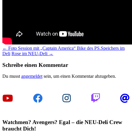
Beitragsnavigation
←
Foto Session mit „Captain America“ Bike des PS.Speichers im
Deli
Rose im NEU-Deli
→
Schreibe einen Kommentar
Du musst
angemeldet
sein, um einen Kommentar abzugeben.
Watchmen? Avengers? Egal – die NEU-Deli Crew
braucht Dich!