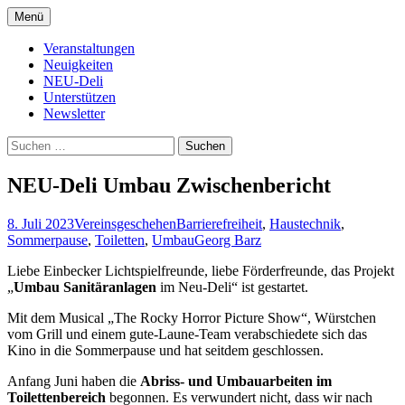
Zum
Menü
Inhalt
Kultur- und Arthousekino
NeuDeli Einbeck
springen
Veranstaltungen
Neuigkeiten
NEU-Deli
Unterstützen
Newsletter
Suchen
nach:
NEU-Deli Umbau Zwischenbericht
8. Juli 2023
Vereinsgeschehen
Barrierefreiheit
,
Haustechnik
,
Sommerpause
,
Toiletten
,
Umbau
Georg Barz
Liebe Einbecker Lichtspielfreunde, liebe Förderfreunde, das Projekt
„
Umbau Sanitäranlagen
im Neu-Deli“ ist gestartet.
Mit dem Musical „The Rocky Horror Picture Show“, Würstchen
vom Grill und einem gute-Laune-Team verabschiedete sich das
Kino in die Sommerpause und hat seitdem geschlossen.
Anfang Juni haben die
Abriss- und Umbauarbeiten im
Toilettenbereich
begonnen. Es verwundert nicht, dass wir nach