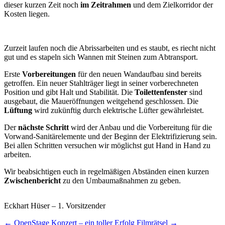
dieser kurzen Zeit noch
im Zeitrahmen
und dem Zielkorridor der
Kosten liegen.
Zurzeit laufen noch die Abrissarbeiten und es staubt, es riecht nicht
gut und es stapeln sich Wannen mit Steinen zum Abtransport.
Erste
Vorbereitungen
für den neuen Wandaufbau sind bereits
getroffen. Ein neuer Stahlträger liegt in seiner vorberechneten
Position und gibt Halt und Stabilität. Die
Toilettenfenster
sind
ausgebaut, die Maueröffnungen weitgehend geschlossen. Die
Lüftung
wird zukünftig durch elektrische Lüfter gewährleistet.
Der
nächste Schritt
wird der Anbau und die Vorbereitung für die
Vorwand-Sanitärelemente und der Beginn der Elektrifizierung sein.
Bei allen Schritten versuchen wir möglichst gut Hand in Hand zu
arbeiten.
Wir beabsichtigen euch in regelmäßigen Abständen einen kurzen
Zwischenbericht
zu den Umbaumaßnahmen zu geben.
Eckhart Hüser – 1. Vorsitzender
Beitragsnavigation
←
OpenStage Konzert – ein toller Erfolg
Filmrätsel
→