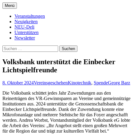
Zum
Menü
Inhalt
Kultur- und Arthousekino
NeuDeli Einbeck
springen
Veranstaltungen
Neuigkeiten
NEU-Deli
Unterstützen
Newsletter
Suchen
nach:
Volksbank unterstützt die Einbecker
Lichtspielfreunde
8. Oktober 2024
Vereinsgeschehen
Kinotechnik
,
Spende
Georg Barz
Die Volksbank schüttet jedes Jahr Zuwendungen aus den
Reinerträgen des VR-Gewinnsparen an Vereine und gemeinnützige
Institutionen aus. 2024 unterstütze die Genossenschaftsbank die
Einbecker Lichtspielfreunde. Dank der Zuwendung konnte eine
Mikrofonanlage und mehrere Stehtische für das Foyer angeschafft
werden. Andrea Worbst, Vorstandsmitglied der Volksbank eG lobte
die Arbeit des Vereins: „Ihr Angebot stellt einen großen Mehrwert
für die Region dar und trägt zur kulturellen Vielfalt bei.“