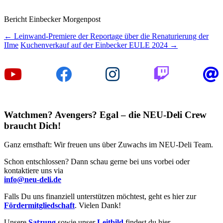
Bericht Einbecker Morgenpost
Beitragsnavigation
←
Leinwand-Premiere der Reportage über die Renaturierung der
IIme
Kuchenverkauf auf der Einbecker EULE 2024
→
Watchmen? Avengers? Egal – die NEU-Deli Crew
braucht Dich!
Ganz ernsthaft: Wir freuen uns über Zuwachs im NEU-Deli Team.
Schon entschlossen? Dann schau gerne bei uns vorbei oder
kontaktiere uns via
info@neu-deli.de
Falls Du uns finanziell unterstützen möchtest, geht es hier zur
Fördermitgliedschaft
. Vielen Dank!
Unsere
Satzung
sowie unser
Leitbild
findest du hier.