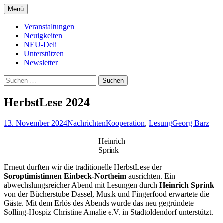
Zum
Menü
Inhalt
Kultur- und Arthousekino
NeuDeli Einbeck
springen
Veranstaltungen
Neuigkeiten
NEU-Deli
Unterstützen
Newsletter
Suchen
nach:
HerbstLese 2024
13. November 2024
Nachrichten
Kooperation
,
Lesung
Georg Barz
Heinrich
Sprink
Erneut durften wir die traditionelle HerbstLese der
Soroptimistinnen Einbeck-Northeim
ausrichten. Ein
abwechslungsreicher Abend mit Lesungen durch
Heinrich Sprink
von der Bücherstube Dassel, Musik und Fingerfood erwartete die
Gäste. Mit dem Erlös des Abends wurde das neu gegründete
Solling-Hospiz Christine Amalie e.V. in Stadtoldendorf unterstützt.