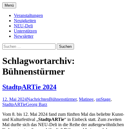
Zum
Menü
Inhalt
Kultur- und Arthousekino
NeuDeli Einbeck
springen
Veranstaltungen
Neuigkeiten
NEU-Deli
Unterstützen
Newsletter
Suchen
nach:
Schlagwortarchiv:
Bühnenstürmer
StadtpARTie 2024
12. Mai 2024
Nachrichten
Bühnenstürmer
,
Matinee
,
onStage
,
StadtpARTie
Georg Barz
Vom 8. bis 12. Mai 2024 fand zum fünften Mal das beliebte Kunst-
und Kulturfestival „
StadtpARTie
“ in Einbeck statt. Zum zweiten
Mal durfte sich das NEU-Deli in die Reihe der außergewöhnlichen