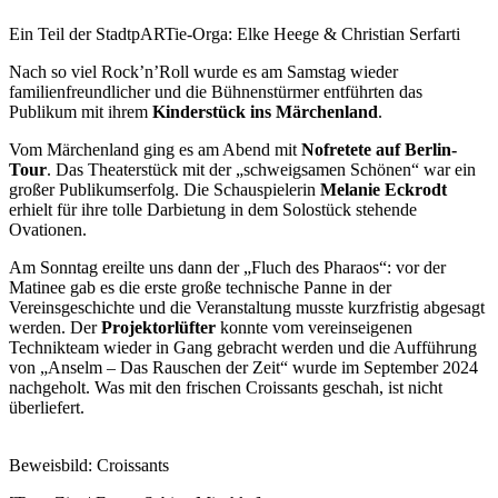
Ein Teil der StadtpARTie-Orga: Elke Heege & Christian Serfarti
Nach so viel Rock’n’Roll wurde es am Samstag wieder
familienfreundlicher und die Bühnenstürmer entführten das
Publikum mit ihrem
Kinderstück ins Märchenland
.
Vom Märchenland ging es am Abend mit
Nofretete auf Berlin-
Tour
. Das Theaterstück mit der „schweigsamen Schönen“ war ein
großer Publikumserfolg. Die Schauspielerin
Melanie Eckrodt
erhielt für ihre tolle Darbietung in dem Solostück stehende
Ovationen.
Am Sonntag ereilte uns dann der „Fluch des Pharaos“: vor der
Matinee gab es die erste große technische Panne in der
Vereinsgeschichte und die Veranstaltung musste kurzfristig abgesagt
werden. Der
Projektorlüfter
konnte vom vereinseigenen
Technikteam wieder in Gang gebracht werden und die Aufführung
von „Anselm – Das Rauschen der Zeit“ wurde im September 2024
nachgeholt. Was mit den frischen Croissants
geschah, ist nicht
überliefert.
Beweisbild: Croissants