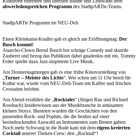
Kulturorte einreihen und überließ Bühne und Leinwand dem
abwechslungsreichen Programm
des StadtpARTie-Teams.
StadtpARTie Programm im NEU-Deli
Einen Kleinkunst-Knaller gab es gleich am Eröffnungstag:
Der
Busch kommt!
Anarcho-Clown Bernd Busch bot schräge Comedy und skurrile
Zauberei und bezog das Publikum dabei gnadenlos mit ein. Tommy
Feiler spielte dazu Jazz-inspirierte Live Musik.
Am Donnerstagmorgen gab es eine frühe Kinovorstellung von
„
Turner – Meister des Lichts
“. Wer schon um 11 Uhr bereit für
Kultur war, wurde vom NEU-Deli-Team mit Kaffee und frischen
Crossaints belohnt.
Am Abend erzählten die „
Rocktales
“ (Jürgen Rau und Richard
Rossbach) Insiderwissen aus der Musikbranche in amüsanten
kleinen Storys. Illustriert wurden die Geschichten von den
passenden Rock- und Pophits, die die beiden auf einer
beeindruckenden Auswahl an Instrumenten zum Besten gaben.
Noch mehr Schwung in die Bude kam mit dem
eigens kreierten
Cocktail
unserer Theken-Crew: den „Rocktail“!