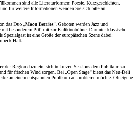
Willkommen sind alle Literaturformen: Poesie, Kurzgeschichten,
nd für weitere Informationen wenden Sie sich bitte an
ton das Duo „
Moon Berries
“. Geboten werden Jazz und
e mit besonderem Pfiff mit zur Kultkinobühne. Darunter klassische
s Spezialgast ist eine Größe der europäischen Szene dabei:
inbeck Halt.
ker der Region dazu ein, sich in kurzen Sessions dem Publikum zu
und für frischen Wind sorgen. Bei „Open Stage“ bietet das Neu-Deli
rke an einem entspannten Publikum ausprobieren möchte. Ob eigene