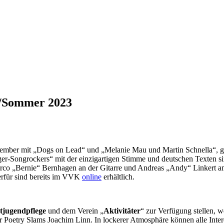
r/Sommer 2023
ber mit „Dogs on Lead“ und „Melanie Mau und Martin Schnella“, geht
r-Songrockers“ mit der einzigartigen Stimme und deutschen Texten sin
co „Bernie“ Bernhagen an der Gitarre und Andreas „Andy“ Linkert am
ierfür sind bereits im VVK
online
erhältlich.
tjugendpflege
und dem Verein „
Aktivitäter
“ zur Verfügung stellen, 
 Poetry Slams Joachim Linn. In lockerer Atmosphäre können alle Intere