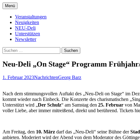
Zum
Menü
Inhalt
Kultur- und Arthousekino
NeuDeli Einbeck
springen
Veranstaltungen
Neuigkeiten
NEU-Deli
Unterstützen
Newsletter
Suchen
nach:
Neu-Deli „On Stage“ Programm Frühjah
1. Februar 2023
Nachrichten
Georg Barz
Nach dem stimmungsvollen Auftakt des „Neu-Deli on Stage“ im Dezem
kommt wieder nach Einbeck. Die Konzerte des charismatischen „Singe
Unterstützt wird „
Der Schulz
“ am Samstag den
25. Februar
von Mar
voller Liebe, aber immer mitreißend, direkt und berührend. Tickets h
Am Freitag, den
10. März
darf das „Neu-Deli“ seine Bühne der
Stad
anbieten. Moderiert wird der Abend von dem Moderator des Göttinger