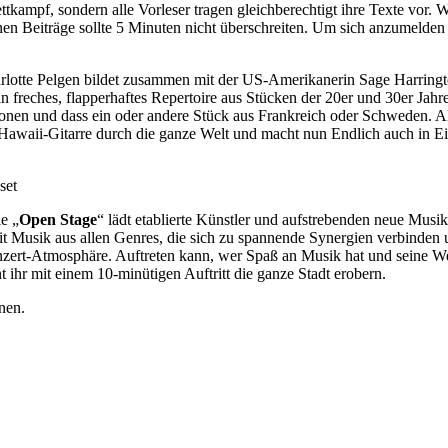
kampf, sondern alle Vorleser tragen gleichberechtigt ihre Texte vor. 
n Beiträge sollte 5 Minuten nicht überschreiten. Um sich anzumelden u
arlotte Pelgen bildet zusammen mit der US-Amerikanerin Sage Harring
 freches, flapperhaftes Repertoire aus Stücken der 20er und 30er Jahr
ionen und dass ein oder andere Stück aus Frankreich oder Schweden. Al
d Hawaii-Gitarre durch die ganze Welt und macht nun Endlich auch in E
set
e „
Open Stage
“ lädt etablierte Künstler und aufstrebenden neue Musi
t Musik aus allen Genres, die sich zu spannende Synergien verbinden 
rt-Atmosphäre. Auftreten kann, wer Spaß an Musik hat und seine We
hr mit einem 10-minütigen Auftritt die ganze Stadt erobern.
nen.