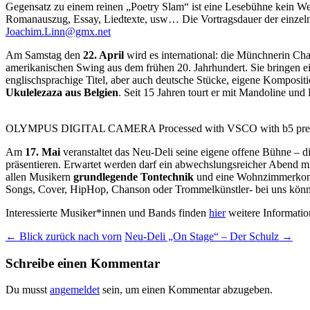
Gegensatz zu einem reinen „Poetry Slam“ ist eine Lesebühne kein Wett
Romanauszug, Essay, Liedtexte, usw… Die Vortragsdauer der einzelne
Joachim.Linn@gmx.net
Am Samstag den
22. April
wird es international: die Münchnerin Ch
amerikanischen Swing aus dem frühen 20. Jahrhundert. Sie bringen ein
englischsprachige Titel, aber auch deutsche Stücke, eigene Komposit
Ukulelezaza aus Belgien
. Seit 15 Jahren tourt er mit Mandoline un
OLYMPUS DIGITAL CAMERA Processed with VSCO with b5 pre
Am
17. Mai
veranstaltet das Neu-Deli seine eigene offene Bühne – di
präsentieren. Erwartet werden darf ein abwechslungsreicher Abend mi
allen Musikern
grundlegende Tontechnik
und eine Wohnzimmerkonze
Songs, Cover, HipHop, Chanson oder Trommelkünstler- bei uns könnt i
Interessierte Musiker*innen und Bands finden
hier
weitere Informatio
Beitragsnavigation
←
Blick zurück nach vorn
Neu-Deli „On Stage“ – Der Schulz
→
Schreibe einen Kommentar
Du musst
angemeldet
sein, um einen Kommentar abzugeben.