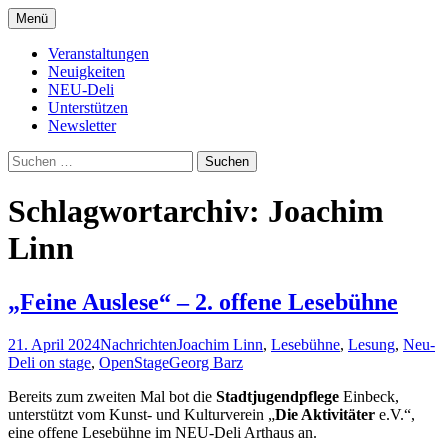
Zum
Menü
Inhalt
Kultur- und Arthousekino
NeuDeli Einbeck
springen
Veranstaltungen
Neuigkeiten
NEU-Deli
Unterstützen
Newsletter
Suchen
nach:
Schlagwortarchiv: Joachim
Linn
„Feine Auslese“ – 2. offene Lesebühne
21. April 2024
Nachrichten
Joachim Linn
,
Lesebühne
,
Lesung
,
Neu-
Deli on stage
,
OpenStage
Georg Barz
Bereits zum zweiten Mal bot die
Stadtjugendpflege
Einbeck,
unterstützt vom Kunst- und Kulturverein „
Die Aktivitäter
e.V.“,
eine offene Lesebühne im NEU-Deli Arthaus an.