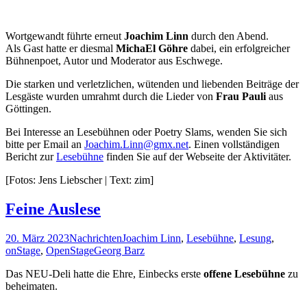
Wortgewandt führte erneut
Joachim Linn
durch den Abend.
Als Gast hatte er diesmal
MichaEl Göhre
dabei, ein erfolgreicher
Bühnenpoet, Autor und Moderator aus Eschwege.
Die starken und verletzlichen, wütenden und liebenden Beiträge der
Lesgäste wurden umrahmt durch die Lieder von
Frau Pauli
aus
Göttingen.
Bei Interesse an Lesebühnen oder Poetry Slams, wenden Sie sich
bitte per Email an
Joachim.Linn@gmx.net
. Einen vollständigen
Bericht zur
Lesebühne
finden Sie auf der Webseite der Aktivitäter.
[Fotos: Jens Liebscher | Text: zim]
Feine Auslese
20. März 2023
Nachrichten
Joachim Linn
,
Lesebühne
,
Lesung
,
onStage
,
OpenStage
Georg Barz
Das NEU-Deli hatte die Ehre, Einbecks erste
offene Lesebühne
zu
beheimaten.