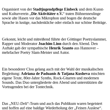
Organisiert von der
Stadtjugendpflege Einbeck
und dem Kunst-
und Kulturverein „
Die Aktivitäter e.V.
“ traten Bühnenneulinge
sowie alte Hasen vor das Mikrophon und bogen die deutsche
Sprache in lustige, nachdenkliche oder einfach nur schöne Beiträge.
Gekonnt, leicht und mitreißend führte der Göttinger Poetryslammer,
Rapper und Moderator
Joachim Linn
durch den Abend. Den
Auftakt gab der sympathische
Henrik Szanto
aus Hannover –
mehrfacher Poetry Slam-Meister und Autor.
Ein besonderer Clou gelang auch mit der Wahl der musikalischen
Begleitung:
Adriana de Paduanis & Tatjana Kusheva
mischten
eigene Texte, 80er-Jahre Synths, Rock-Gitarren und modernen
Sounds. Das Duo untergliederte den Abend und unterstützten die
Vortragenden bei der Tontechnik.
Das „NEU-Deli“-Team und auch das Publikum waren begeistert
und hoffen auf eine baldige Wiederholung der „Feinen Auslese“.