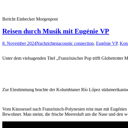
Bericht Einbecker Morgenpost
Reisen durch Musik mit Eugénie VP
8. November 2024
Nachrichten
acoustic connection
,
Eugénie VP
,
Kon
Unter dem vielsagenden Titel „Französischer Pop trifft Globetrotter
Zur Einstimmung brachte der Kolumbianer Río López südamerikanisch
Vom Kinosessel nach Französisch-Polynesien reist man mit Eugénies a
Bewohner. Man meint, die frische Meeresluft um die Nase und den 