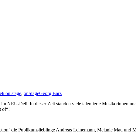
li on stage
,
onStage
Georg Barz
te im NEU-Deli. In dieser Zeit standen viele talentierte Musikerinnen
t of“!
ection‘ die Publikumslieblinge Andreas Leinemann, Melanie Mau und M