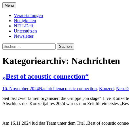
Zum
Menü
Inhalt
Kultur- und Arthousekino
NeuDeli Einbeck
springen
Veranstaltungen
Neuigkeiten
NEU-Deli
Unterstützen
Newsletter
Suchen
nach:
Kategoriearchiv: Nachrichten
„Best of acoustic connection“
16. November 2024
Nachrichten
acoustic connection
,
Konzert
,
Neu-De
Seit fast zwei Jahren organisiert die Gruppe „on stage“ Live-Konzer
Abschluss des Konzertjahres 2024 war es nun Zeit für ein erstes „Bes
Am 16.11.2024 lud das Team unter dem Titel ‚Best of acoustic conn