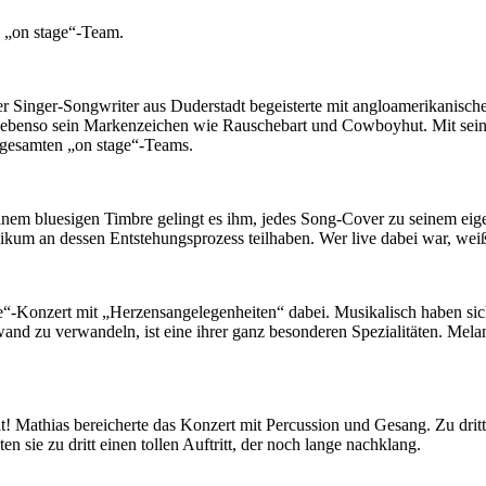
s „on stage“-Team.
er Singer-Songwriter aus Duderstadt begeisterte mit angloamerikanisc
ebenso sein Markenzeichen wie Rauschebart und Cowboyhut. Mit seinen 
 gesamten „on stage“-Teams.
inem bluesigen Timbre gelingt es ihm, jedes Song-Cover zu seinem e
ikum an dessen Entstehungsprozess teilhaben. Wer live dabei war, weiß
ge“-Konzert mit „Herzensangelegenheiten“ dabei. Musikalisch haben s
and zu verwandeln, ist eine ihrer ganz besonderen Spezialitäten. Mel
it! Mathias bereicherte das Konzert mit Percussion und Gesang. Zu dr
sie zu dritt einen tollen Auftritt, der noch lange nachklang.