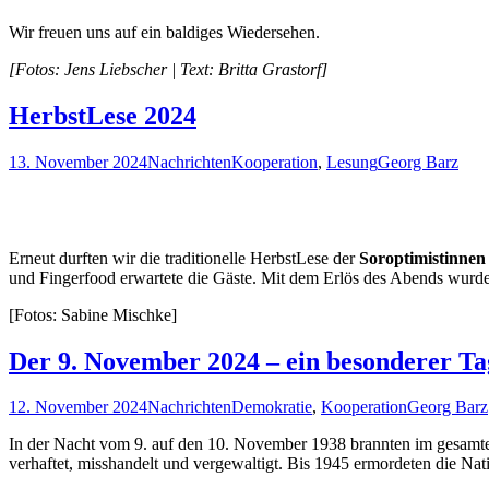
Wir freuen uns auf ein baldiges Wiedersehen.
[Fotos: Jens Liebscher | Text: Britta Grastorf]
HerbstLese 2024
13. November 2024
Nachrichten
Kooperation
,
Lesung
Georg Barz
Erneut durften wir die traditionelle HerbstLese der
Soroptimistinne
und Fingerfood erwartete die Gäste. Mit dem Erlös des Abends wurde 
[Fotos: Sabine Mischke]
Der 9. November 2024 – ein besonderer T
12. November 2024
Nachrichten
Demokratie
,
Kooperation
Georg Barz
In der Nacht vom 9. auf den 10. November 1938 brannten im gesamt
verhaftet, misshandelt und vergewaltigt. Bis 1945 ermordeten die Na