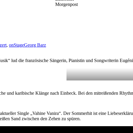
Morgenpost
zert
,
onStage
Georg Barz
 Musik“ lud die französische Sängerin, Pianistin und Songwriterin Eug
e und karibische Klänge nach Einbeck. Bei den mitreißenden Rhythmen 
ktueller Single „Vahine Vanira“. Der Sommerhit ist eine Liebeserklär
weißen Sand zwischen den Zehen zu spüren.