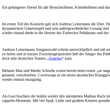
Ein gelungener Abend für alle BesucherInnen, KünstlerInnen und da
Im ersten Teil des Konzerts gab sich Andreas Leinemann die Ehre. D
dynamischem Gitarrenspiel und sein außergewöhnlicher Gesang sind 
wieder einmal direkt in die Herzen des Einbecker Publikums und des
Andreas Leinemanns Songauswahl scheint unerschöpflich und mit se
zu hören und in kurzen Zwischengesprächen ließ der Sänger das Publ
doch sehr deutschen Namen „
Annelise
“ kam.
Melanie Mau und Martin Schnella waren bereits beim ersten „on sta
genannt, verschrieben. Coversongs in ein neues akustisches Klanggew
wieder einmal einzigartig.
Als Gast brachten die beiden wieder den talentierten Mathias Ruck m
cappella-Momente. Mit viel Spaß, Liebe und großem Können gestalteten 