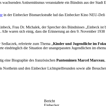
 wachsenden Antisemitismus veranstaltete ein Bündnis aus der Stadt 
ge
in der Einbecker Bismarckstraße lud das Einbecker Kino NEU-Deli e
 Einbeck, Frau Dr. Michalek, der Sprecher des Bündnisses „Einbeck is
 Alle waren sich einig, dass die Erinnerung an den 9. November 1938
r Sedlaczek, referierte zum Thema „
Kinder und Jugendliche im Foku
erte eindringlich die Situation der unangepassten Jugendlichen im eh
itig eine Biographie des französischen
Pantomimen Marcel Marceau
,
reis Northeim und den Einbecker Lichtspielfreunden sowie alle Besuc
Bericht
Einbecker